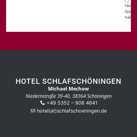
Hiermi
Speich
habe i
HOTEL SCHLAFSCHÖNINGEN
Michael Mechow
Niedernstraße 39-40, 38364 Schöningen
+49 5352 – 908 4641
hotel(at)schlafschoeningen.de