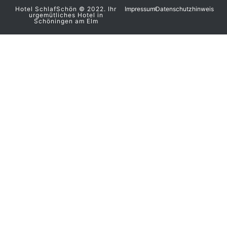
Hotel SchlafSchön © 2022. Ihr
Impressum
Datenschutzhinweis
urgemütliches Hotel in
Schöningen am Elm