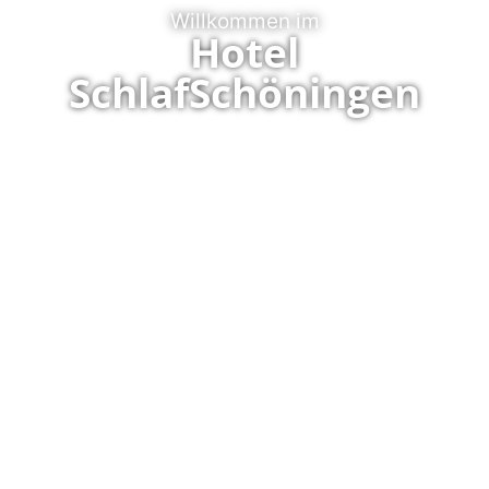
Willkommen im
Hotel
SchlafSchöningen