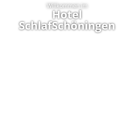
Willkommen im
Hotel
SchlafSchöningen