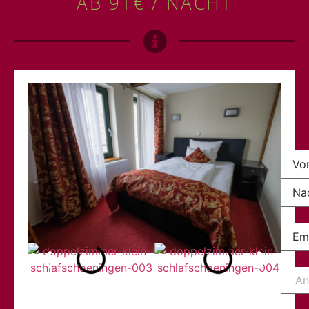
AB
91€
/ NACHT